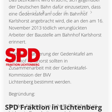
der Deutschen Bahn dafür einzusetzen, dass
1
2
3
4
5
6
…
10
eine Gedenktafel am oder im Bahnhof
Karlshorst angebracht wird, die an den am 16.
November 2013 tödlich verunglückten
Arbeiter der Baustelle am Bahnhof Karlshorst
erinnert.
Text und Platzierung der Gedenktafel am
Bahnhof Karlshorst sollten in
Zusammenarbeit mit der Gedenktafel-
Kommission der BVV
Lichtenberg bestimmt werden.
Begründung:
SPD Fraktion in Lichtenberg
Bei den Arbeiten am Bahnhof Karlshorst ist