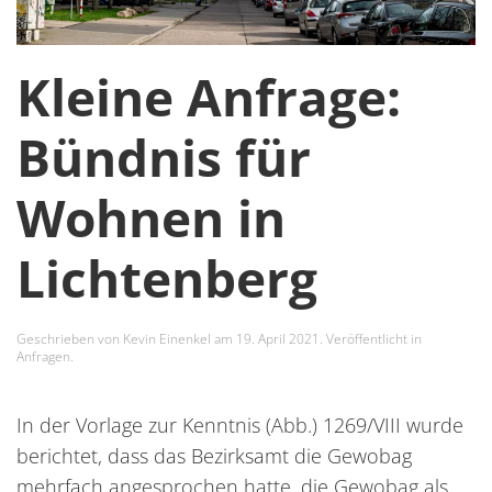
Kleine Anfrage:
Bündnis für
Wohnen in
Lichtenberg
Geschrieben von
Kevin Einenkel
am
19. April 2021
. Veröffentlicht in
Anfragen
.
In der Vorlage zur Kenntnis (Abb.) 1269/VIII wurde
berichtet, dass das Bezirksamt die Gewobag
mehrfach angesprochen hatte, die Gewobag als