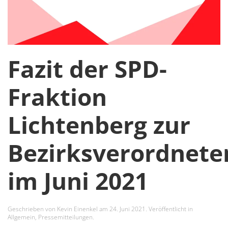
Fazit der SPD-
Fraktion
Lichtenberg zur
Bezirksverordnet
im Juni 2021
Geschrieben von
Kevin Einenkel
am
24. Juni 2021
. Veröffentlicht in
Allgemein
,
Pressemitteilungen
.