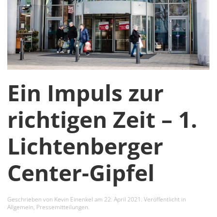
Ein Impuls zur
richtigen Zeit – 1.
Lichtenberger
Center-Gipfel
Geschrieben von
Kevin Einenkel
am
22. April 2021
. Veröffentlicht in
Allgemein
,
Pressemitteilungen
.