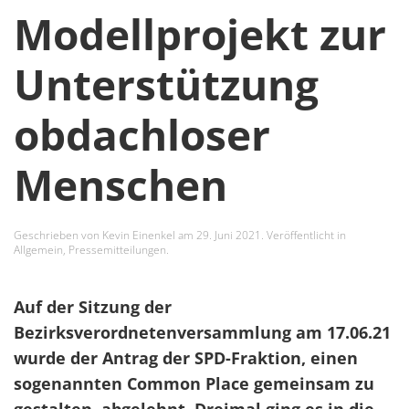
Modellprojekt zur
Unterstützung
obdachloser
Menschen
Geschrieben von
Kevin Einenkel
am
29. Juni 2021
. Veröffentlicht in
Allgemein
,
Pressemitteilungen
.
Auf der Sitzung der
Bezirksverordnetenversammlung am 17.06.21
wurde der Antrag der SPD-Fraktion, einen
sogenannten Common Place gemeinsam zu
gestalten, abgelehnt. Dreimal ging es in die