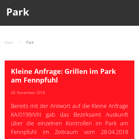
Park
Start
Park
Kleine Anfrage: Grillen im Park
am Fennpfuhl
28. November 2018
Bereits mit der Antwort auf die Kleine Anfrage
KA/0199/VIII gab das Bezirksamt Auskunft
über die einzelnen Kontrollen im Park am
Fennpfuhl im Zeitraum vom 28.04.2018