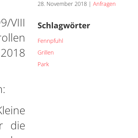
28. November 2018
|
Anfragen
9/VIII
Schlagwörter
ollen
Fennpfuhl
.2018
Grillen
Park
n:
leine
r die