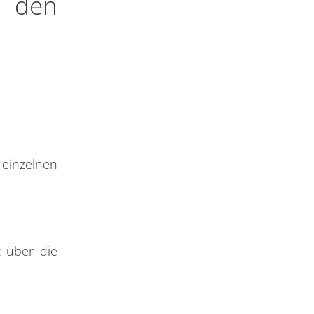
r den
 einzelnen
t über die