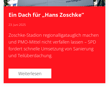
Ein Dach für „Hans Zoschke“
23. Juni 2025
Zoschke-Stadion regionalligatauglich machen
und PMO-Mittel nicht verfallen lassen – SPD
fordert schnelle Umsetzung von Sanierung
und Teilüberdachung.
Weiterlesen