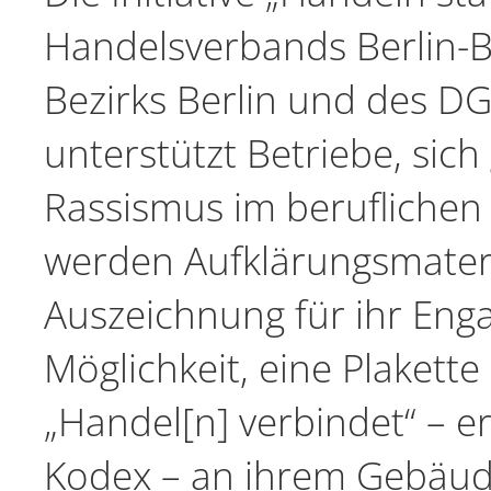
Handelsverbands Berlin-Br
Bezirks Berlin und des D
unterstützt Betriebe, sic
Rassismus im beruflichen
werden Aufklärungsmateri
Auszeichnung für ihr Eng
Möglichkeit, eine Plakett
„Handel[n] verbindet“ – e
Kodex – an ihrem Gebäud