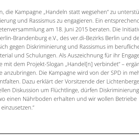
ein, die Kampagne „Handeln statt wegsehen“ zu unterst
inierung und Rassismus zu engagieren. Ein entsprechen
etenversammlung am 18. Juni 2015 beraten. Die Initiati
lin-Brandenburg e.V., des ver.di-Bezirks Berlin und d
sich gegen Diskriminierung und Rassismus im berufliche
erial und Schulungen. Als Auszeichnung für ihr Enga
tte mit dem Projekt-Slogan „Handel[n] verbindet“ – erg
de anzubringen. Die Kampagne wird von der SPD in me
ntfalten. Dazu erklärt der Vorsitzende der Lichtenberg
ellen Diskussion um Flüchtlinge, dürfen Diskriminierun
o einen Nährboden erhalten und wir wollen Betriebe
 einzusetzen.“