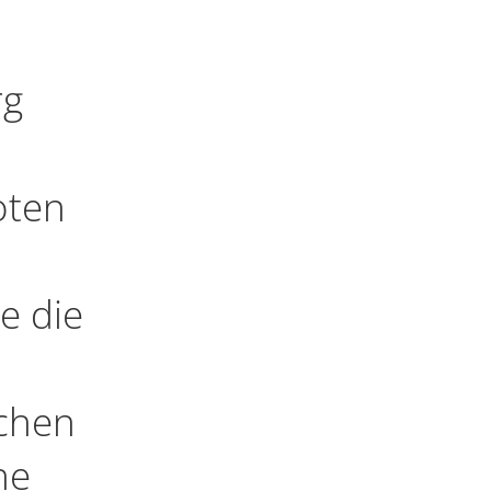
rg
oten
e die
schen
ne