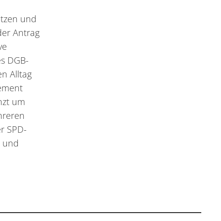
ützen und
der Antrag
ve
es DGB-
n Alltag
gement
änzt um
hreren
er SPD-
g und