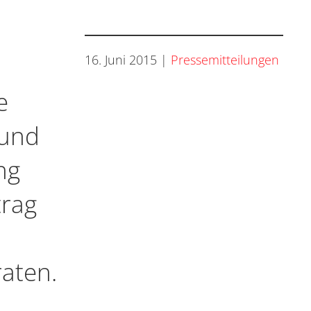
16. Juni 2015
|
Pressemitteilungen
e
 und
ng
trag
aten.