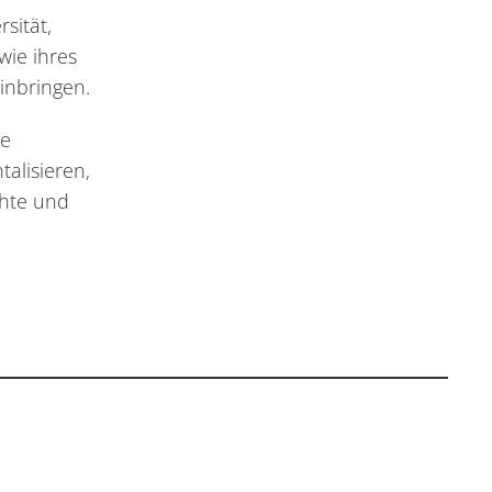
sität,
wie ihres
inbringen.
le
alisieren,
chte und