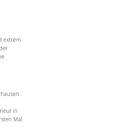
nd extrem
der
ne
önhausen
n
neut in
rsten Mal