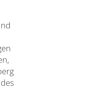
und
gen
en,
berg
 des