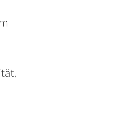
um
tät,