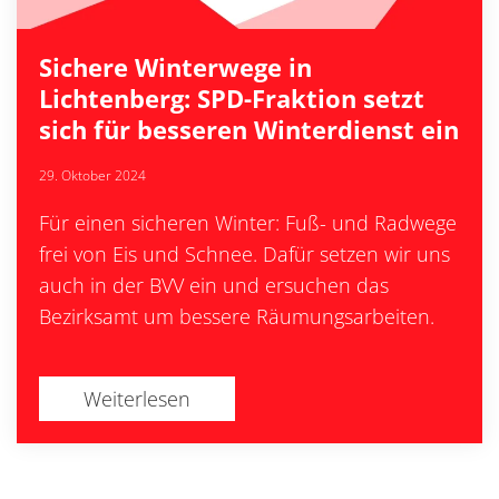
Sichere Winterwege in
Lichtenberg: SPD-Fraktion setzt
sich für besseren Winterdienst ein
29. Oktober 2024
Für einen sicheren Winter: Fuß- und Radwege
frei von Eis und Schnee. Dafür setzen wir uns
auch in der BVV ein und ersuchen das
Bezirksamt um bessere Räumungsarbeiten.
Weiterlesen