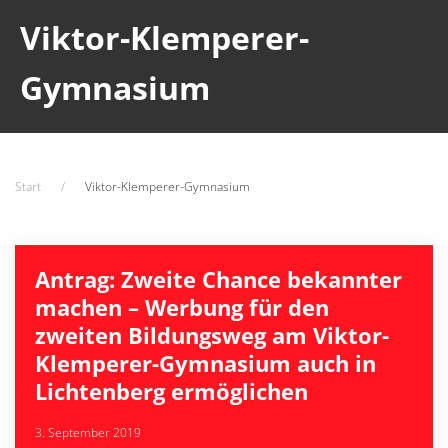
Viktor-Klemperer-
Gymnasium
Start
Viktor-Klemperer-Gymnasium
Antrag: Zweite Chance bekannter
machen – Werbung für den
zweiten Bildungsweg am Viktor-
Klemperer-Gymnasium auch in
Lichtenberg ermöglichen
3. September 2019