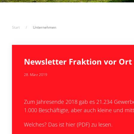
Start
Unternehmen
Newsletter Fraktion vor Ort
28. März 2019
Zum Jahresende 2018 gab es 21.234 Gewerbeb
1.000 Beschäftigte, aber auch kleine und mi
Welches? Das ist hier (PDF) zu lesen.