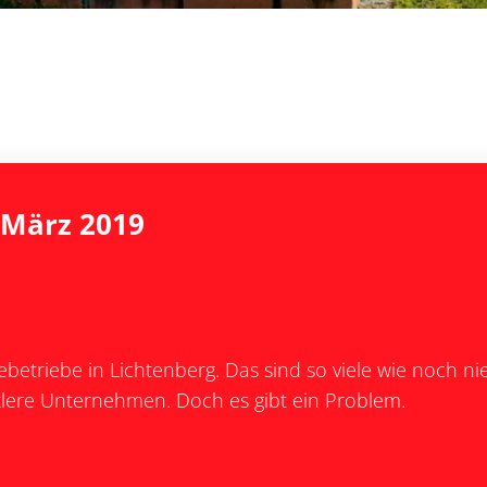
 März 2019
etriebe in Lichtenberg. Das sind so viele wie noch n
ttlere Unternehmen. Doch es gibt ein Problem.