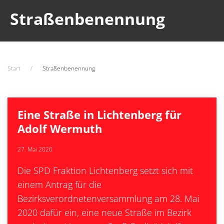
Straßenbenennung
Start
Straßenbenennung
Eine Straße in Lichtenberg für
Adolf Wermuth
27. Mai 2020
Die SPD Fraktion Lichtenberg setzt sich mit
einem Antrag für die
Bezirksverordnetenversammlung am 28. Mai
2020 dafür ein, eine neue Straße im Bezirk