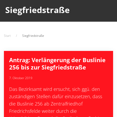
Siegfriedstraße
Start
Siegfriedstraße
Antrag: Verlängerung der Buslinie
256 bis zur Siegfriedstraße
7. Oktober 2019
Das Bezirksamt wird ersucht, sich ggü. den
zuständigen Stellen dafür einzusetzen, dass
die Buslinie 256 ab Zentralfriedhof
Friedrichsfelde weiter durch die