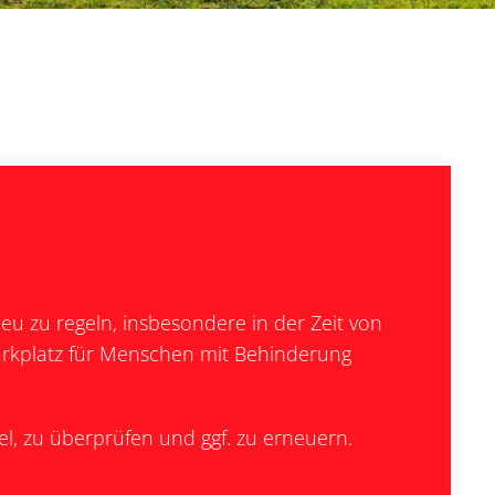
eu zu regeln, insbesondere in der Zeit von
arkplatz für Menschen mit Behinderung
l, zu überprüfen und ggf. zu erneuern.