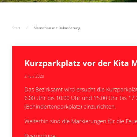
Start
Menschen mit Behinderung
Kurzparkplatz vor der Kita 
2. Juni 2020
Das Bezirksamt wird ersucht die Kurzparkplät
6.00 Uhr bis 10.00 Uhr und 15.00 Uhr bis 1
(Behindertenparkplatz) einzurichten.
Weiterhin sind die Markierungen für die Feu
Begründung: