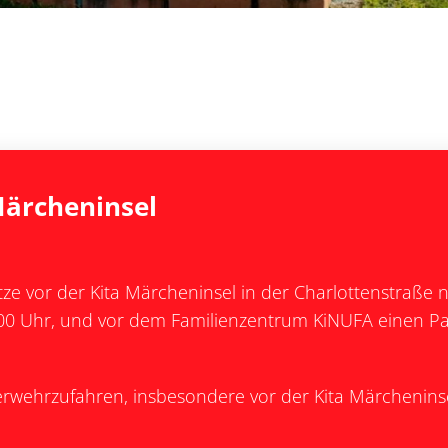
Märcheninsel
ze vor der Kita Märcheninsel in der Charlottenstraße n
7.00 Uhr, und vor dem Familienzentrum KiNUFA einen P
erwehrzufahren, insbesondere vor der Kita Märcheninse