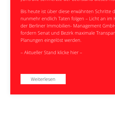
Bis heute ist über diese erwähnten Schritt
nunmehr endlich Taten folgen – Licht an im 
der Berliner Immobilien- Management GmbH (
fordern Senat und Bezirk maximale Transpar
Planungen eingelöst werden.
– Aktueller Stand klicke hier –
Weiterlesen