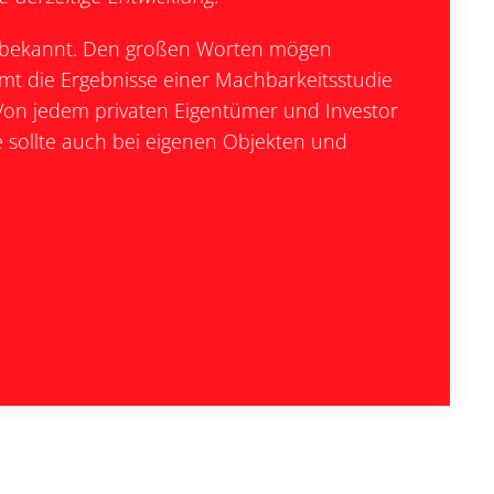
ts bekannt. Den großen Worten mögen
mt die Ergebnisse einer Machbarkeitsstudie
Von jedem privaten Eigentümer und Investor
 sollte auch bei eigenen Objekten und