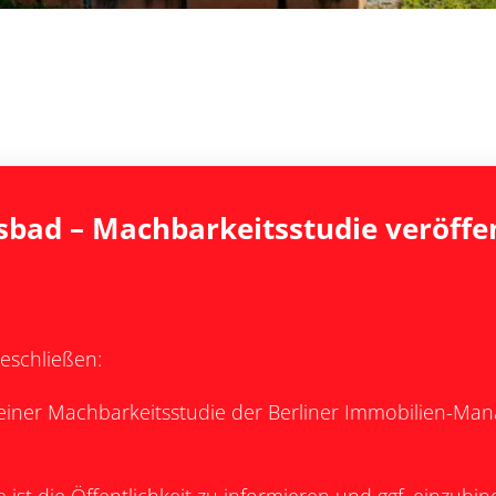
sbad – Machbarkeitsstudie veröffe
eschließen:
e einer Machbarkeitsstudie der Berliner Immobilien-M