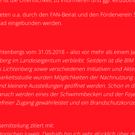
st die Öffentlichkeit zu informieren und ggf. einzubin
rtreten u.a. durch den FAN-Beirat und den Förderverein
 Bad eingebunden werden.
chtenbergs vom 31.05.2018 – also vor mehr als einem Ja
nberg im Landeseigentum verbleibt. Seitdem ist die 
k Lichtenberg sowie verschiedenen Initiativen und Akt
rkeitsstudie wurden Möglichkeiten der Nachnutzung u
 und kleinere Ausstellungen geöffnet werden. Schon i
ach werden eines der Schwimmbecken und der Foyerb
refreier Zugang gewährleistet und ein Brandschutzkonze
mitteilung zitiert mit:
orischen Juwels. Deshalb bin ich sehr glücklich über di