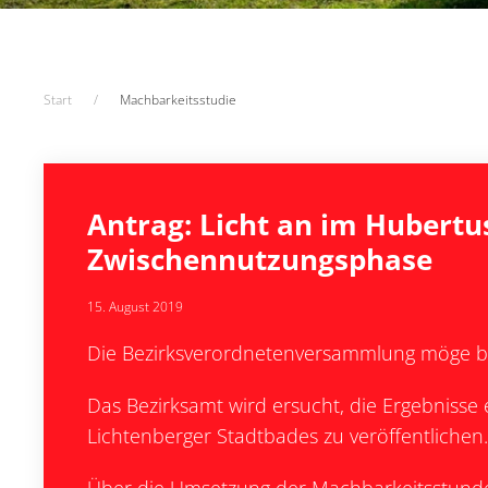
Start
Machbarkeitsstudie
Antrag: Licht an im Hubertu
Zwischennutzungsphase
15. August 2019
Die Bezirksverordnetenversammlung möge b
Das Bezirksamt wird ersucht, die Ergebniss
Lichtenberger Stadtbades zu veröffentlichen.