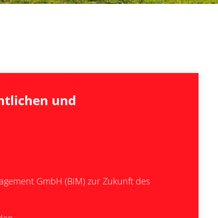
ntlichen und
anagement GmbH (BIM) zur Zukunft des