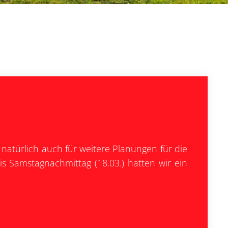
d natürlich auch für weitere Planungen für die
is Samstagnachmittag (18.03.) hatten wir ein