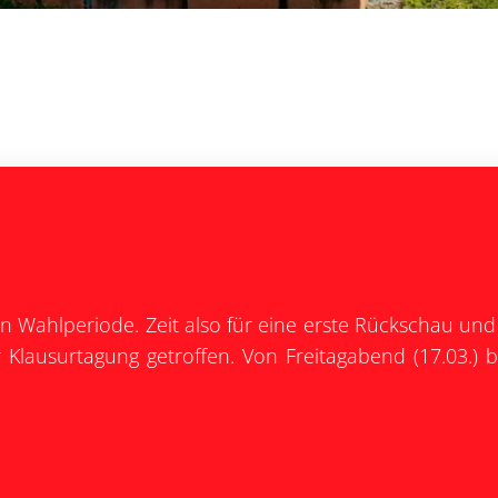
len Wahlperiode. Zeit also für eine erste Rückschau un
Klausurtagung getroffen. Von Freitagabend (17.03.) b