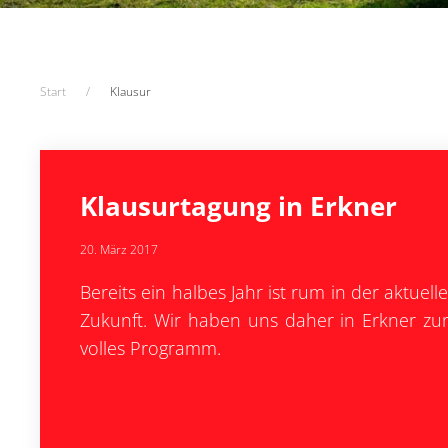
Start
Klausur
Klausurtagung in Erkner
20. März 2017
Bereits ein halbes Jahr ist rum in der aktuel
Zukunft. Wir haben uns daher in Erkner zur 
volles Programm.