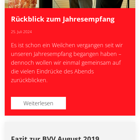
Rückblick zum Jahresempfang
25. Juli 2024
Es ist schon ein Weilchen vergangen seit wir
unseren Jahresempfang begangen haben –
dennoch wollen wir einmal gemeinsam auf
die vielen Eindrücke des Abends
zurückblicken.
Weiterlesen
Fazit zur BVV August 2019