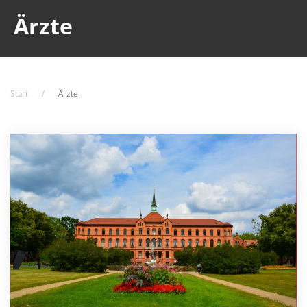
Ärzte
Start
Ärzte