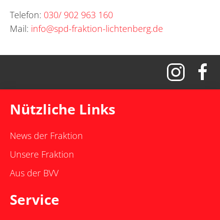
Telefon:
030/ 902 963 160
Mail:
info@spd-fraktion-lichtenberg.de
Nützliche Links
News der Fraktion
Unsere Fraktion
Aus der BVV
Service